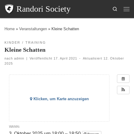
Randori Society
Search
Home
»
Veranstaltungen
»
Kleine Schatten
KINDER
TRAINING
Kleine Schatten
nach
admin
|
Veröffentlicht
17. April 2021
-
Aktualisiert
12. Oktober
2025
Klicken, um Karte anzuzeigen
WANN:
3. Oktober 2025 um 18:00 – 18:50
Repeats