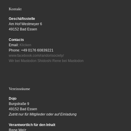
Kontakt
Geschäftsstelle
Am Hof Westmeyer 6
49152 Bad Essen
Contacts
Email:
Klicken
Phone: +49 0176 60839221
www.facebook.com/randorisociety/
Wir bei Mastodon
Shidoshi Rene bei Mastodon
Vereinsräume
Dojo
Burgstraße 9
49152 Bad Essen
Zutritt nur für Mitglieder oder auf Einladung
Verantwortlich für den Inhalt
Rene Welz