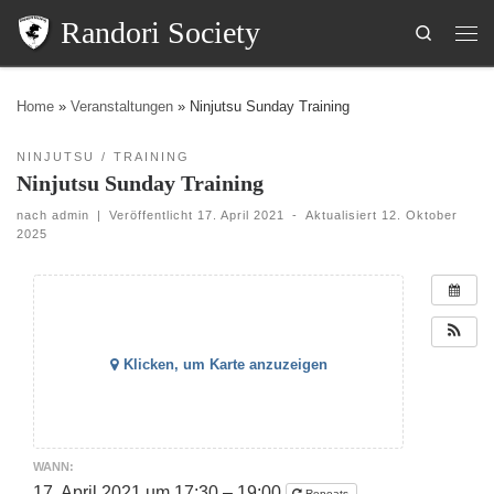
Randori Society
Search
Home
»
Veranstaltungen
»
Ninjutsu Sunday Training
NINJUTSU
TRAINING
Ninjutsu Sunday Training
nach
admin
|
Veröffentlicht
17. April 2021
-
Aktualisiert
12. Oktober
2025
Klicken, um Karte anzuzeigen
WANN:
17. April 2021 um 17:30 – 19:00
Repeats