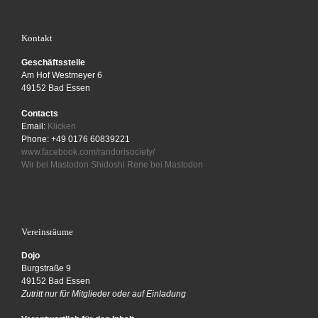
Kontakt
Geschäftsstelle
Am Hof Westmeyer 6
49152 Bad Essen
Contacts
Email:
Klicken
Phone: +49 0176 60839221
www.facebook.com/randorisociety/
Wir bei Mastodon
Shidoshi Rene bei Mastodon
Vereinsräume
Dojo
Burgstraße 9
49152 Bad Essen
Zutritt nur für Mitglieder oder auf Einladung