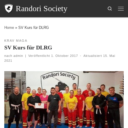
Randori Society
Search
Home
»
SV Kurs für DLRG
KRAV MAGA
SV Kurs für DLRG
nach
admin
|
Veröffentlicht
1. Oktober 2017
-
Aktualisiert
15. Mai
2021