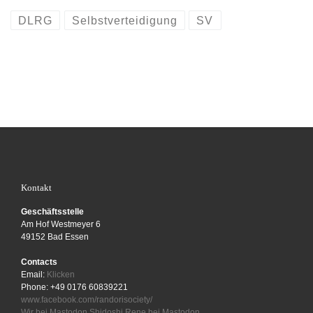
DLRG
Selbstverteidigung
SV
Kontakt
Geschäftsstelle
Am Hof Westmeyer 6
49152 Bad Essen
Contacts
Email:
Klicken
Phone: +49 0176 60839221
www.facebook.com/randorisociety/
Wir bei Mastodon
Shidoshi Rene bei Mastodon