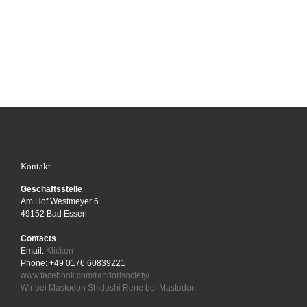
Kontakt
Geschäftsstelle
Am Hof Westmeyer 6
49152 Bad Essen
Contacts
Email:
Klicken
Phone: +49 0176 60839221
www.facebook.com/randorisociety/
Wir bei Mastodon
Shidoshi Rene bei Mastodon