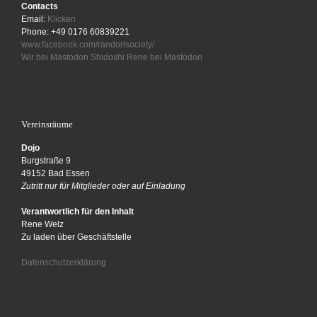
Contacts
Email:
Klicken
Phone: +49 0176 60839221
www.facebook.com/randorisociety/
Wir bei Mastodon
Shidoshi Rene bei Mastodon
Vereinsräume
Dojo
Burgstraße 9
49152 Bad Essen
Zutritt nur für Mitglieder oder auf Einladung
Verantwortlich für den Inhalt
Rene Welz
Zu laden über Geschäftstelle
Datenschutzerklärung