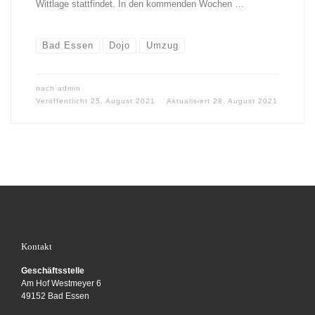
Wittlage stattfindet. In den kommenden Wochen …
Bad Essen
Dojo
Umzug
nach
admin
Veröffentlicht
25. August 2021
Aktualisiert
28. August 2021
Kontakt
Geschäftsstelle
Am Hof Westmeyer 6
49152 Bad Essen